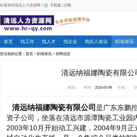
欢迎来到清远人力资源网！
手机版
|
订阅
首页
找工作
找人才
找企业
残疾人就业
职场资讯
您当前的位置：
首页
>
职场资讯
>
招聘信息
清远纳福娜陶瓷有限公
来源：
时间：
2026-05-08
作者：
清远纳福娜陶瓷有限公司
是广东东鹏
资子公司，坐落在清远市源潭陶瓷工业园
2003年10月开始动工兴建，2004年9