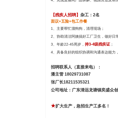
4、完成直播间产品讲解、氛围营造及销
【残疾人招聘】
杂工：2名
面议+五险+包工作餐
1、主要帮忙溜狗狗，清理现场；
2、协助清洁阿姨搞好工厂卫生，做好日
持3-4级残疾证
3、年龄22-45周岁，
；
4、具备良好的组织协调和沟通表达能力
招聘联系人（直接来电）：
潘主管 18029731087
张厂长18211535321
公司地址：广东清远龙塘镇奕盛众创
★
扩大生产，急招生产工多名！