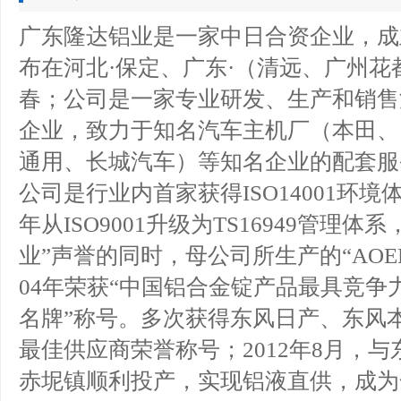
广东隆达铝业是一家中日合资企业，成立
布在河北
·保定、
广东
·（清远、广州花
春；公司是一家专业研发、生产和销售
企业，致力于知名汽车主机厂（本田、
通用、长城汽车）等知名企业的配套服
公司是行业内首家获得
ISO14001
环境
年从
ISO9001
升级为
TS16949
管理体系
业”声誉的同时，母公司所生产的“
AOE
04
年荣获“中国铝合金锭产品最具竞争
名牌”称号。多次获得东风日产、东风
最佳供应商荣誉称号；
2012
年
8
月，与
赤坭镇顺利投产，实现铝液直供，成为