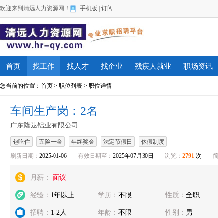
欢迎来到清远人力资源网！
手机版
|
订阅
首页
找工作
找人才
找企业
残疾人就业
职场资讯
您当前的位置：
首页
>
职位列表
> 职位详情
车间生产岗：2名
广东隆达铝业有限公司
包吃住
五险一金
年终奖金
法定节假日
休假制度
刷新日期：
2025-01-06
有效日期至：
2025年07月30日
浏览：
2791
次
月薪：
面议
经验：
1年以上
学历：
不限
性质：
全职
招聘：
1-2人
年龄：
不限
性别：
男